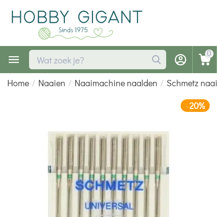
0
Home
/
Naaien
/
Naaimachine naalden
/
Schmetz naa
20%
-