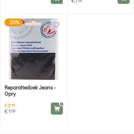
€
1
68
20%
-
Reparatiedoek Jeans -
Opry
€
2
10
€
1
68