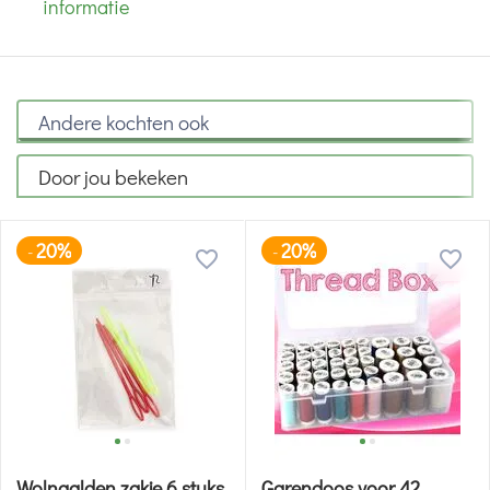
informatie
Andere kochten ook
Door jou bekeken
20%
20%
-
-
Wolnaalden zakje 6 stuks
Garendoos voor 42