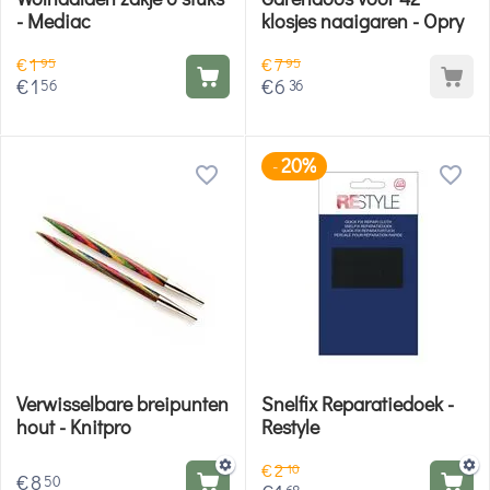
- Mediac
klosjes naaigaren - Opry
€
1
€
7
95
95
€
1
€
6
56
36
20%
-
Verwisselbare breipunten
Snelfix Reparatiedoek -
hout - Knitpro
Restyle
€
2
10
€
8
50