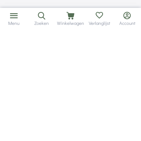
Menu
Zoeken
Winkelwagen
Verlanglijst
Account
Bezorging in binnen - en buitenland.
Heb je een vraag? Wij staan altijd voor je klaar!
Altijd 120 dagen retourrecht.