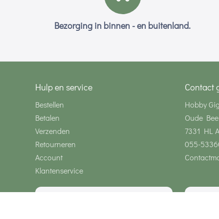
Bezorging in binnen - en buitenland.
Hulp en service
Contact 
Bestellen
Hobby Gi
Betalen
Oude Bee
Verzenden
7331 HL 
Retourneren
055-5336
Account
Contactmo
Klantenservice
Wij zijn bereikbaar via