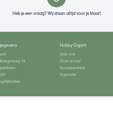
Heb je een vraag? Wij staan altijd voor je klaar!
gegevens
Hobby Gigant
gant
Over ons
kbergerweg 14
Onze winkel
Apeldoorn
Duurzaamheid
007
Inspiratie
gelijkheden
Volg ons via social 