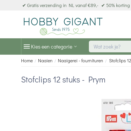
✔ Gratis verzending in NL vanaf €89,-
✔ 50% korting 
Kies een categorie
Home
Naaien
Naaigerei - fournituren
Stofclips 1
/
/
/
Stofclips 12 stuks - Prym