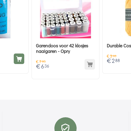
Garendoos voor 42 klosjes
Durable Cos
naaigaren - Opry
€
3
60
€
2
88
€
7
95
€
6
36