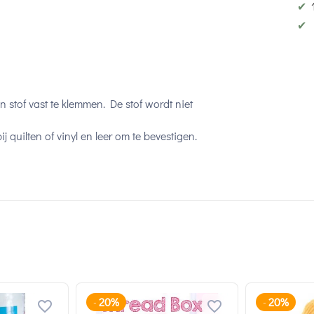
✔
✔
 stof vast te klemmen. De stof wordt niet
ij quilten of vinyl en leer om te bevestigen.
20%
20%
-
-