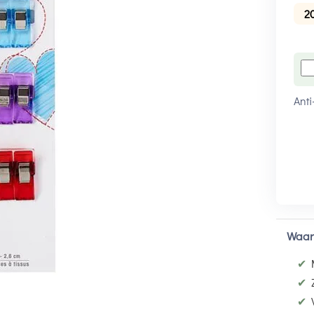
2
Anti
Waar
✔
✔
✔