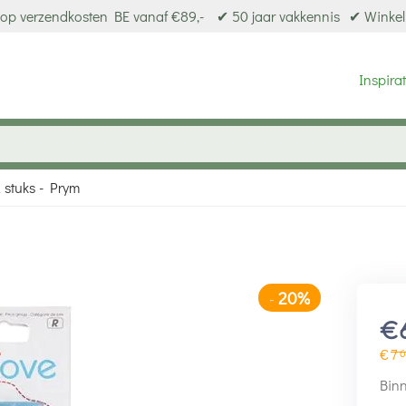
op verzendkosten BE vanaf €89,-
✔ 50 jaar vakkennis
✔ Winkel
Inspirat
2 stuks - Prym
20%
-
€
€
7
6
Binn