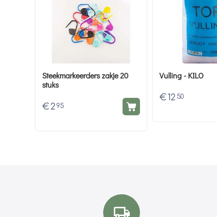
Steekmarkeerders zakje 20
Vulling - KILO
stuks
€
12
50
€
2
95