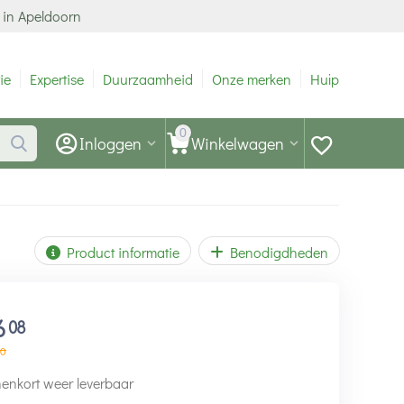
 in Apeldoorn
ie
Expertise
Duurzaamheid
Onze merken
Hulp
0
Inloggen
Winkelwagen
Product informatie
Benodigdheden
6
08
0
enkort weer leverbaar