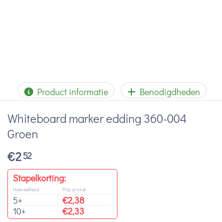
Product informatie
Benodigdheden
Whiteboard marker edding 360-004
Groen
€
2
52
Stapelkorting:
Hoeveelheid
Prijs p/stuk
5+
€
2,38
10+
€
2,33