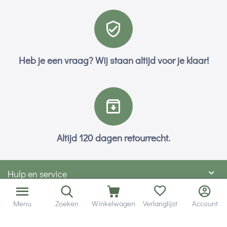
Heb je een vraag? Wij staan altijd voor je klaar!
Altijd 120 dagen retourrecht.
Hulp en service
Contact gegevens
Menu
Zoeken
Winkelwagen
Verlanglijst
Account