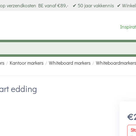
op verzendkosten BE vanaf €89,-
✔ 50 jaar vakkennis
✔ Winkel
Inspirat
ers
Kantoor markers
Whiteboard markers
Whiteboardmarker
/
/
/
art edding
€
St