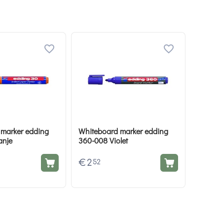
 marker edding
Whiteboard marker edding
anje
360-008 Violet
€
2
52