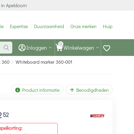
 in Apeldoorn
ie
Expertise
Duurzaamheid
Onze merken
Hulp
0
Inloggen
Winkelwagen
s 360
Whiteboard marker 360-001
/
Product informatie
Benodigdheden
2
52
apelkorting: