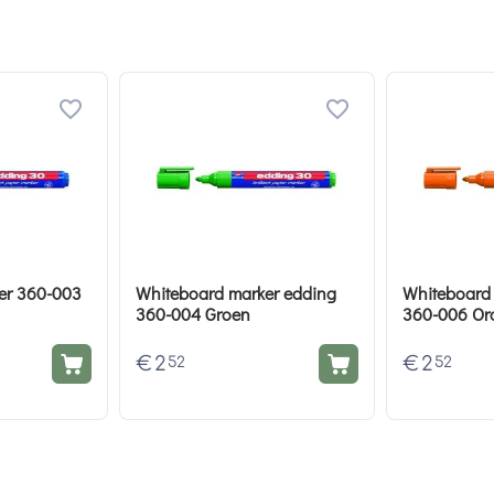
er 360-003
Whiteboard marker edding
Whiteboard
360-004 Groen
360-006 Or
€
2
€
2
52
52