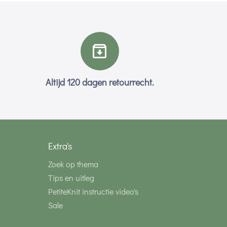
Altijd 120 dagen retourrecht.
Extra's
Zoek op thema
Tips en uitleg
PetiteKnit instructie video's
Sale