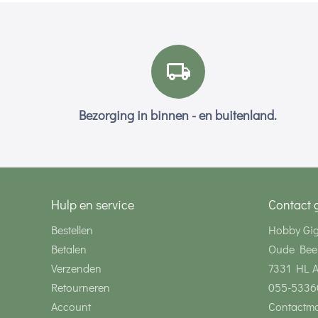
Bezorging in binnen - en buitenland.
Hulp en service
Contact 
Bestellen
Hobby Gi
Betalen
Oude Bee
Verzenden
7331 HL 
Retourneren
055-5336
Account
Contactmo