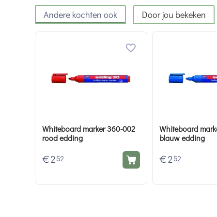
Andere kochten ook
Door jou bekeken
Whiteboard marker 360-002
Whiteboard mark
rood edding
blauw edding
€
2
€
2
52
52