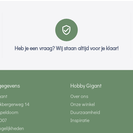
Heb je een vraag? Wij staan altijd voor je klaar!
gegevens
Hobby Gigant
gant
Over ons
kbergerweg 14
Onze winkel
Apeldoorn
Duurzaamheid
007
Inspiratie
gelijkheden