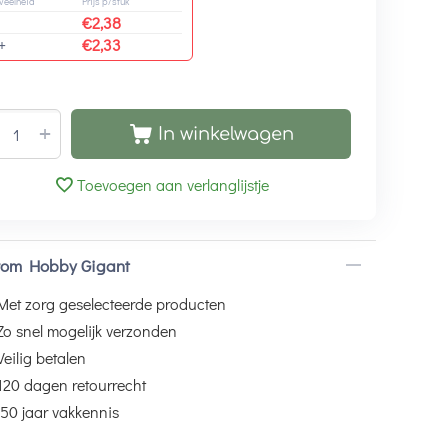
veelheid
Prijs p/stuk
€
2,38
+
€
2,33
+
In winkelwagen
Toevoegen aan verlanglijstje
om Hobby Gigant
Met zorg geselecteerde producten
Zo snel mogelijk verzonden
Veilig betalen
120 dagen retourrecht
50 jaar vakkennis