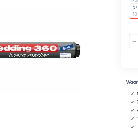
Hoe
5+
10
−
Waar
✔
✔
✔
✔
✔