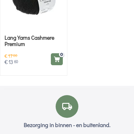
Lang Yarns Cashmere
Premium
€
17
00
€
13
60
Bezorging in binnen - en buitenland.