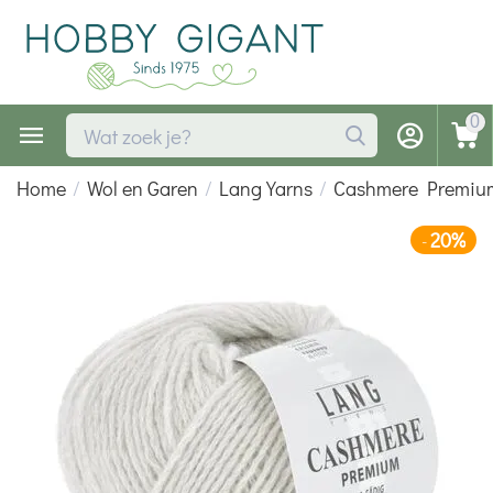
0
Home
/
Wol en Garen
/
Lang Yarns
/
Cashmere Premiu
20%
-