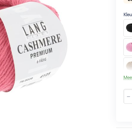
Kle
Mee
−