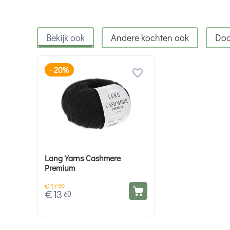
Bekijk ook
Andere kochten ook
Doo
20%
-
Lang Yarns Cashmere
Premium
€
17
00
€
13
60