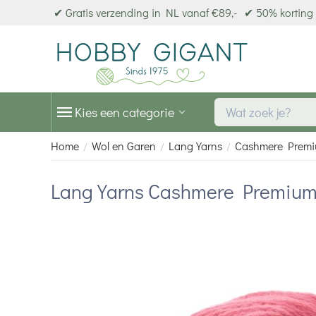
✔ Gratis verzending in NL vanaf €89,-
✔ 50% korting 
Kies een categorie
Home
Wol en Garen
Lang Yarns
Cashmere Prem
/
/
/
Lang Yarns Cashmere Premiu