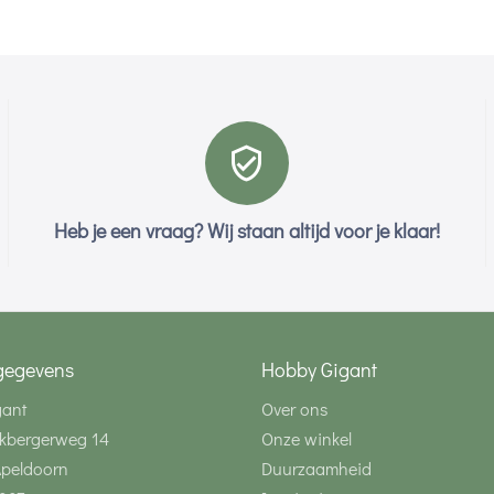
Heb je een vraag? Wij staan altijd voor je klaar!
gegevens
Hobby Gigant
gant
Over ons
kbergerweg 14
Onze winkel
Apeldoorn
Duurzaamheid