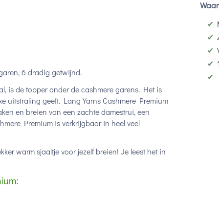
Waar
✔
✔
✔
✔
ren, 6 dradig getwijnd.
✔
, is de topper onder de cashmere garens. Het is
luxe uitstraling geeft. Lang Yarns Cashmere Premium
 haken en breien van een zachte damestrui, een
shmere Premium is verkrijgbaar in heel veel
ker warm sjaaltje voor jezelf breien! Je leest het in
ium: