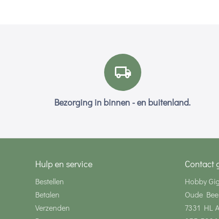
Bezorging in binnen - en buitenland.
Hulp en service
Contact 
Bestellen
Hobby Gi
Betalen
Oude Bee
Verzenden
7331 HL 