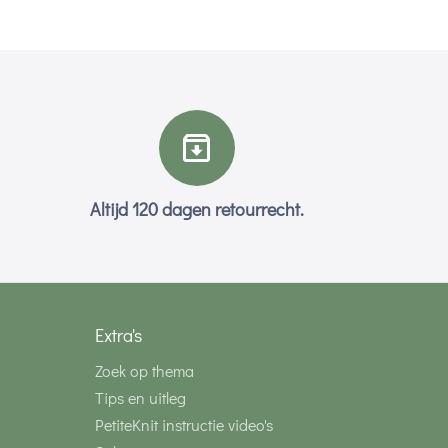
Altijd 120 dagen retourrecht.
Extra's
Zoek op thema
Tips en uitleg
PetiteKnit instructie video's