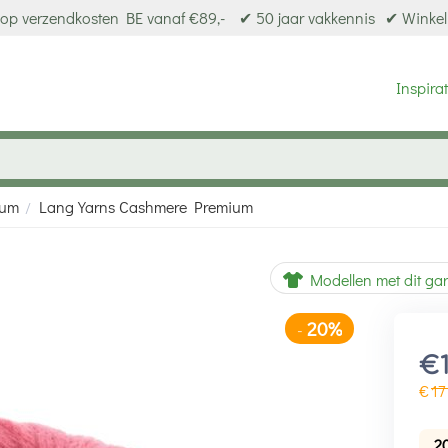
op verzendkosten BE vanaf €89,-
✔ 50 jaar vakkennis
✔ Winkel
Inspirat
ium
Lang Yarns Cashmere Premium
/
m
20%
-
Modellen met dit ga
€
€
17
2