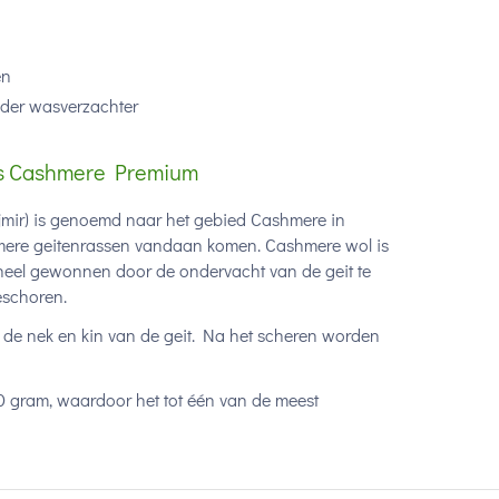
en
der wasverzachter
ns Cashmere Premium
jmir) is genoemd naar het gebied Cashmere in
hmere geitenrassen vandaan komen. Cashmere wol is
ioneel gewonnen door de ondervacht van de geit te
eschoren.
 de nek en kin van de geit. Na het scheren worden
50 gram, waardoor het tot één van de meest