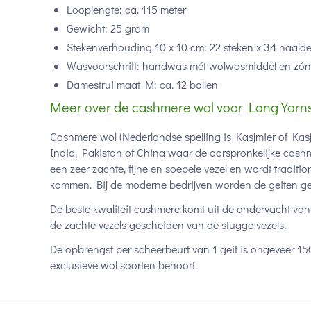
Looplengte: ca. 115 meter
Gewicht: 25 gram
Stekenverhouding 10 x 10 cm: 22 steken x 34 naald
Wasvoorschrift: handwas mét wolwasmiddel en zón
Damestrui maat M: ca. 12 bollen
Meer over de cashmere wol voor Lang Yar
Cashmere wol (Nederlandse spelling is Kasjmier of Kas
India, Pakistan of China waar de oorspronkelijke cas
een zeer zachte, fijne en soepele vezel en wordt tradit
kammen. Bij de moderne bedrijven worden de geiten g
De beste kwaliteit cashmere komt uit de ondervacht van
de zachte vezels gescheiden van de stugge vezels.
De opbrengst per scheerbeurt van 1 geit is ongeveer 1
exclusieve wol soorten behoort.