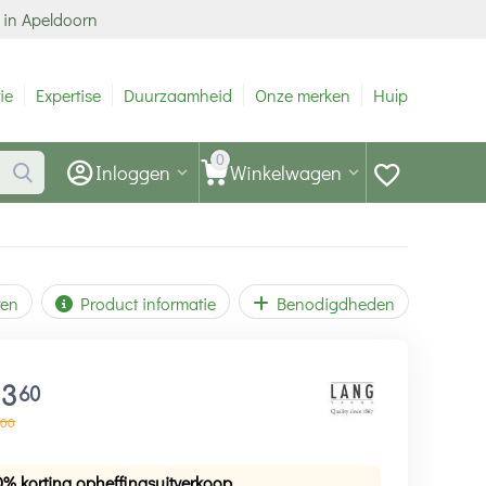
 in Apeldoorn
ie
Expertise
Duurzaamheid
Onze merken
Hulp
0
Inloggen
Winkelwagen
ren
Product informatie
Benodigdheden
13
60
00
0% korting opheffingsuitverkoop