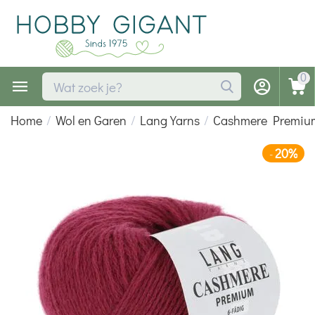
0
Home
/
Wol en Garen
/
Lang Yarns
/
Cashmere Premiu
20%
-