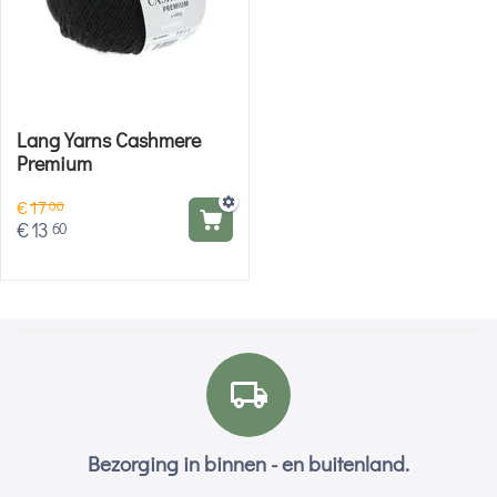
Lang Yarns Cashmere
Premium
€
17
00
€
13
60
Bezorging in binnen - en buitenland.