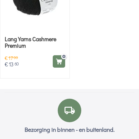
Lang Yarns Cashmere
Premium
€
17
00
€
13
60
Bezorging in binnen - en buitenland.