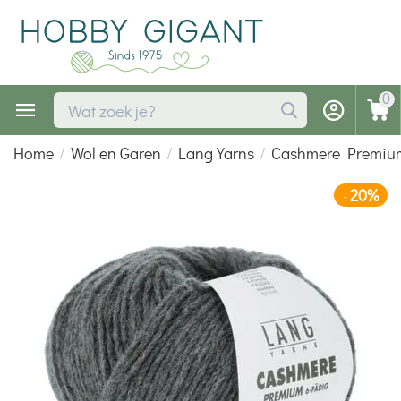
0
Home
/
Wol en Garen
/
Lang Yarns
/
Cashmere Premiu
20%
-