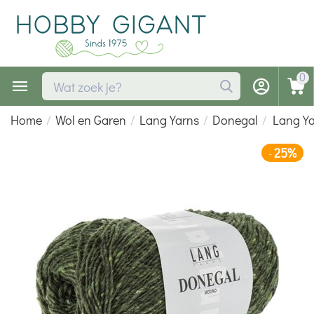
0
Home
/
Wol en Garen
/
Lang Yarns
/
Donegal
/
Lang Y
25%
-