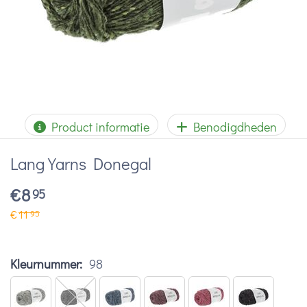
Product informatie
Benodigdheden
Lang Yarns Donegal
€
8
95
€
11
95
Kleurnummer:
98