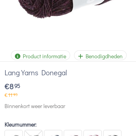
Product informatie
Benodigdheden
Lang Yarns Donegal
€
8
95
€
11
95
Binnenkort weer leverbaar
Kleurnummer: