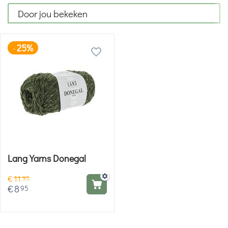
Door jou bekeken
25%
-
Lang Yarns Donegal
€
11
95
€
8
95