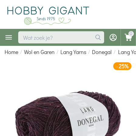
0
Home
/
Wol en Garen
/
Lang Yarns
/
Donegal
/
Lang Y
25%
-