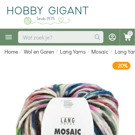
0
Home
/
Wol en Garen
/
Lang Yarns
/
Mosaic
/
Lang Ya
20%
-