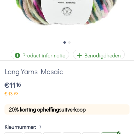
Product informatie
Benodigdheden
Lang Yarns Mosaic
€
11
16
€
13
95
20% korting opheffingsuitverkoop
Kleurnummer:
7