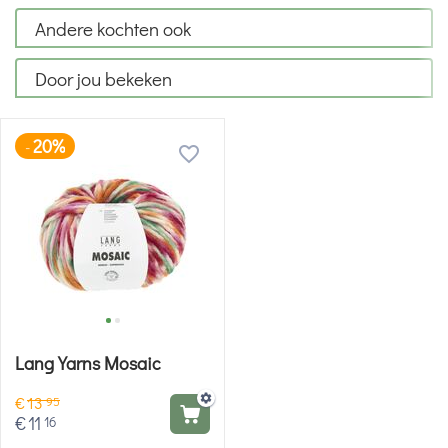
Andere kochten ook
Door jou bekeken
20%
-
Lang Yarns Mosaic
€
13
95
€
11
16