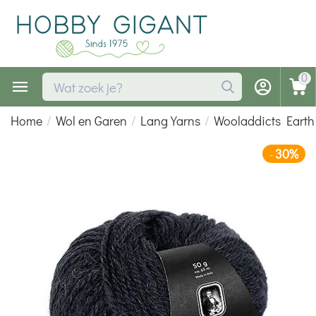
0
Home
/
Wol en Garen
/
Lang Yarns
/
Wooladdicts Earth
30%
-