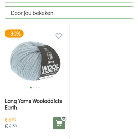
Door jou bekeken
30%
-
Lang Yarns Wooladdicts
Earth
€
6
95
€
4
85