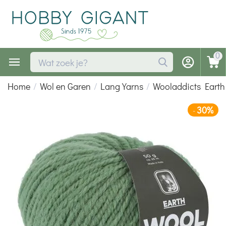
0
Home
/
Wol en Garen
/
Lang Yarns
/
Wooladdicts Earth
30%
-