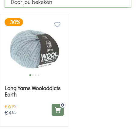
Door jou bekeken
30%
-
Lang Yarns Wooladdicts
Earth
€
6
95
€
4
85