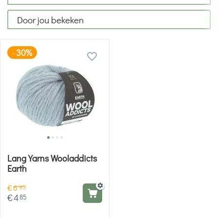
Door jou bekeken
30%
-
Lang Yarns Wooladdicts
Earth
€
6
95
€
4
85