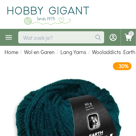
0
Home
/
Wol en Garen
/
Lang Yarns
/
Wooladdicts Earth
30%
-