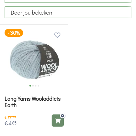
Door jou bekeken
30%
-
Lang Yarns Wooladdicts
Earth
€
6
95
€
4
85