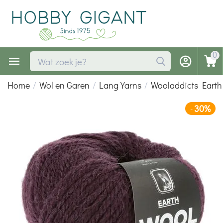
0
Home
/
Wol en Garen
/
Lang Yarns
/
Wooladdicts Earth
30%
-