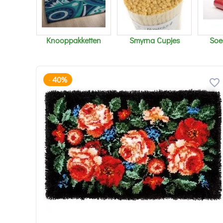
Knooppakketten
Smyrna Cupjes
Soe
40%
-