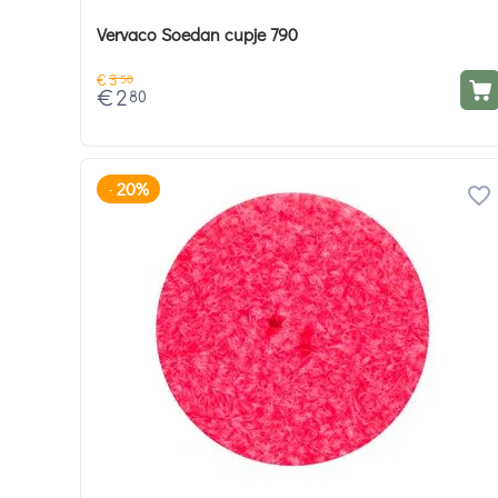
Vervaco Soedan cupje 790
€
3
50
€
2
80
20%
-