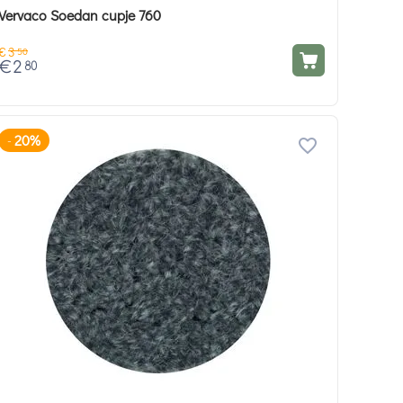
Vervaco Soedan cupje 760
€
3
50
€
2
80
20%
-