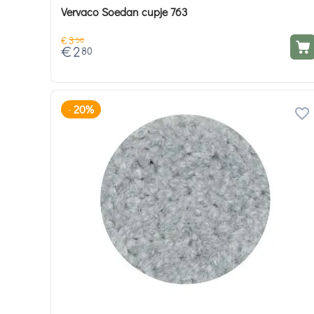
Vervaco Soedan cupje 763
€
3
50
€
2
80
20%
-