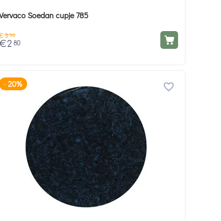
Vervaco Soedan cupje 785
€
3
50
€
2
80
20%
-