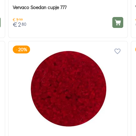
Vervaco Soedan cupje 777
€
3
50
€
2
80
20%
-