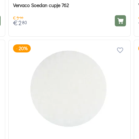
Vervaco Soedan cupje 762
€
3
50
€
2
80
20%
-