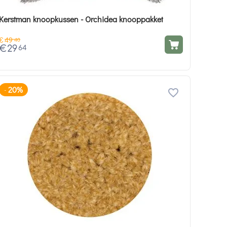
Kerstman knoopkussen - Orchidea knooppakket
€
49
40
€
29
64
20%
-