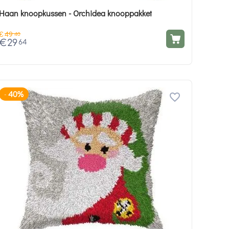
Haan knoopkussen - Orchidea knooppakket
€
49
40
€
29
64
40%
-