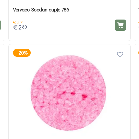
Vervaco Soedan cupje 786
€
3
50
€
2
80
20%
-