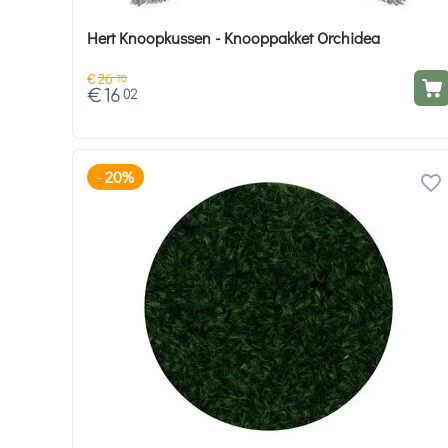
Hert Knoopkussen - Knooppakket Orchidea
€
26
70
€
16
02
20%
-