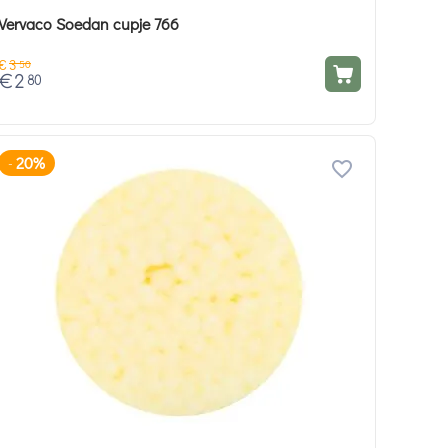
Vervaco Soedan cupje 766
€
3
50
€
2
80
20%
-