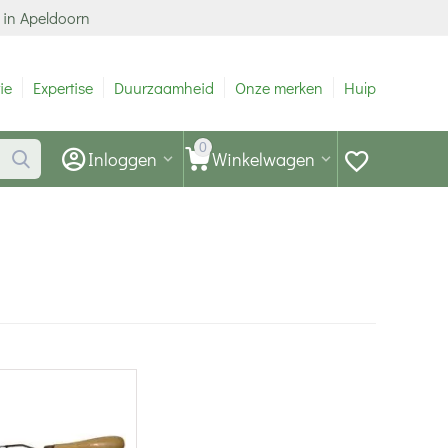
 in Apeldoorn
ie
Expertise
Duurzaamheid
Onze merken
Hulp
0
Inloggen
Winkelwagen