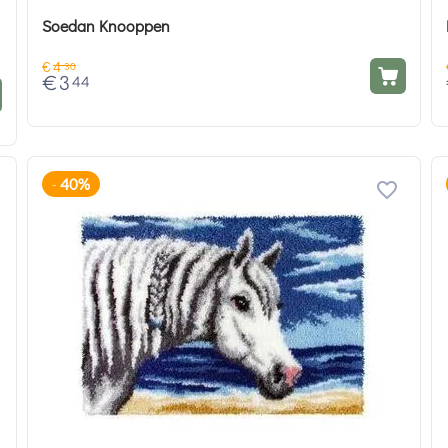
Soedan Knooppen
€
4
30
€
3
44
40%
-