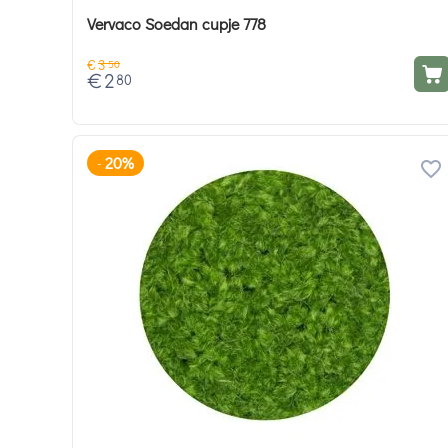
Vervaco Soedan cupje 778
€
3
50
€
2
80
20%
-