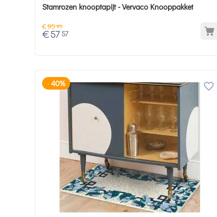
Stamrozen knooptapijt - Vervaco Knooppakket
€
95
95
€
57
57
40%
-