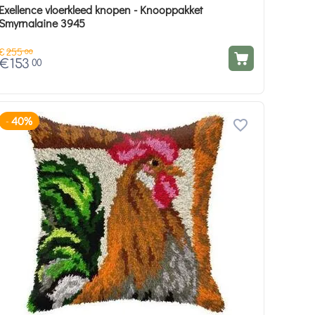
Exellence vloerkleed knopen - Knooppakket
Smyrnalaine 3945
€
255
00
€
153
00
40%
-