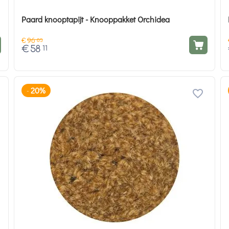
Paard knooptapijt - Knooppakket Orchidea
€
96
85
€
58
11
20%
-