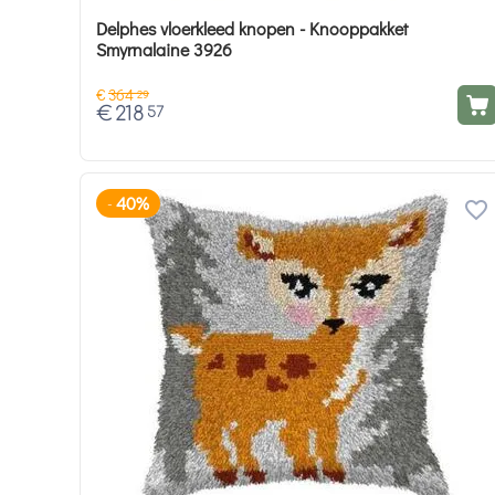
Delphes vloerkleed knopen - Knooppakket
Smyrnalaine 3926
€
364
29
€
218
57
40%
-