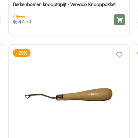
Berkenbomen knooptapijt - Vervaco Knooppakket
€
74
50
€
44
70
20%
-