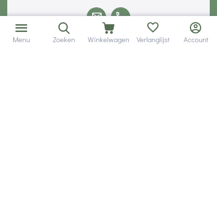
Menu
Zoeken
Winkelwagen
Verlanglijst
Account
Volg ons via social media
Onze klanten geven ons een
Veilig betalen met
© 2001 - 2026 Hobby Gigant.