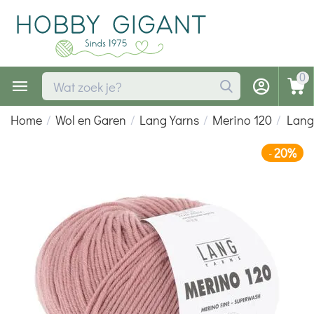
0
Home
/
Wol en Garen
/
Lang Yarns
/
Merino 120
/
Lang
20%
-