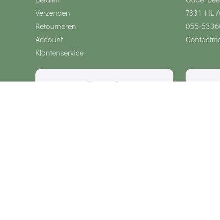
Verzenden
7331 HL 
Retourneren
055-5336
Account
Contactmo
Klantenservice
Wij zijn bereikbaar via
Onze klanten geven ons een