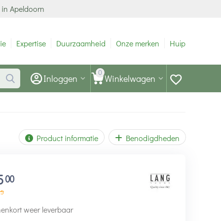
 in Apeldoorn
ie
Expertise
Duurzaamheid
Onze merken
Hulp
0
Inloggen
Winkelwagen
Product informatie
Benodigdheden
5
00
25
enkort weer leverbaar