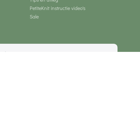
PetiteKnit instructie video's
Sale
media
Veilig betalen met