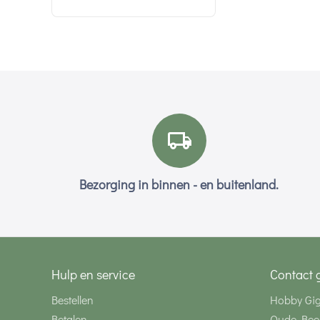
Bezorging in binnen - en buitenland.
Hulp en service
Contact 
Bestellen
Hobby Gi
Betalen
Oude Bee