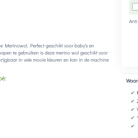
Anti
e Merinowol. Perfect geschikt voor baby's en
chapen te gebruiken is deze merino wol geschikt voor
rijgbaar in vele mooie kleuren en kan in de machine
bé:
Waar
✔
✔
✔
✔
n
✔