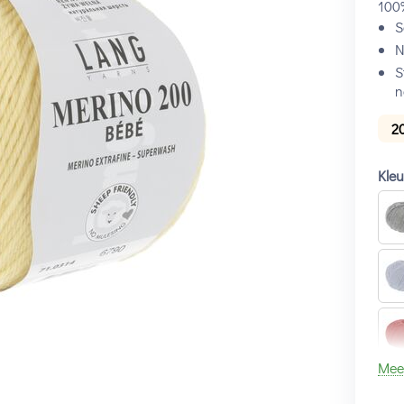
100%
S
N
S
n
2
Kle
Mee