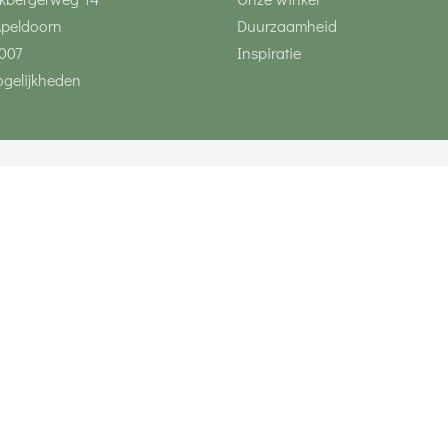
Apeldoorn
Duurzaamheid
007
Inspiratie
gelijkheden
Volg ons via social 