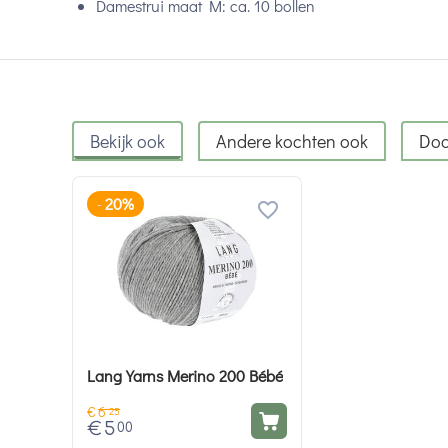
Damestrui maat M: ca. 10 bollen
Bekijk ook
Andere kochten ook
Doo
20%
-
Lang Yarns Merino 200 Bébé
€
6
25
€
5
00