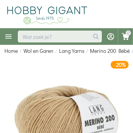
0
Home
/
Wol en Garen
/
Lang Yarns
/
Merino 200 Bébé
20%
-