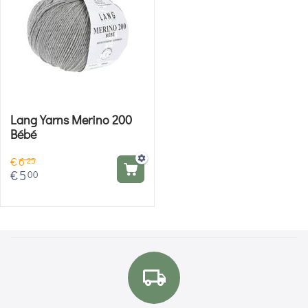
Lang Yarns Merino 200
Bébé
€
6
25
€
5
00