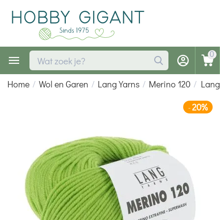
0
Home
/
Wol en Garen
/
Lang Yarns
/
Merino 120
/
Lang
20%
-