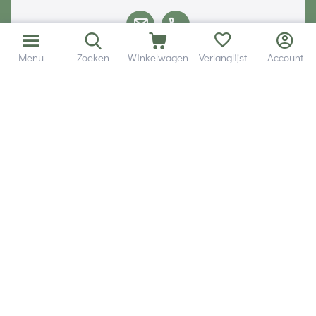
Menu
Zoeken
Winkelwagen
Verlanglijst
Account
Volg ons via social media
Onze klanten geven ons een
Veilig betalen met
© 2001 - 2026 Hobby Gigant.